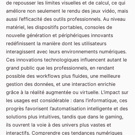
de repousser les limites visuelles et de calcul, ce qui
améliore non seulement le rendu des jeux vidéo, mais
aussi l’efficacité des outils professionnels. Au niveau
matériel, les dispositifs portables, consoles de
nouvelle génération et périphériques innovants
redéfinissent la manière dont les utilisateurs
interagissent avec leurs environnements numériques.
Ces innovations technologiques influencent autant le
grand public que les professionnels, en rendant
possible des workflows plus fluides, une meilleure
gestion des données, et une interaction enrichie
grâce à la réalité augmentée ou virtuelle. L’impact sur
les usages est considérable : dans l’informatique, ces
progrès favorisent l’automatisation intelligente et des
solutions plus intuitives, tandis que dans le gaming,
ils ouvrent la voie à des univers plus vastes et
interactifs. Comprendre ces tendances numériques