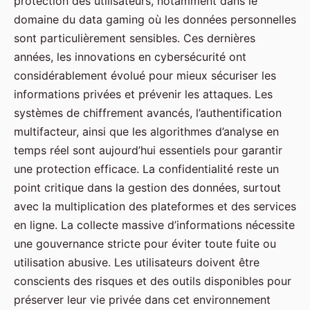
protection des utilisateurs, notamment dans le
domaine du data gaming où les données personnelles
sont particulièrement sensibles. Ces dernières
années, les innovations en cybersécurité ont
considérablement évolué pour mieux sécuriser les
informations privées et prévenir les attaques. Les
systèmes de chiffrement avancés, l’authentification
multifacteur, ainsi que les algorithmes d’analyse en
temps réel sont aujourd’hui essentiels pour garantir
une protection efficace. La confidentialité reste un
point critique dans la gestion des données, surtout
avec la multiplication des plateformes et des services
en ligne. La collecte massive d’informations nécessite
une gouvernance stricte pour éviter toute fuite ou
utilisation abusive. Les utilisateurs doivent être
conscients des risques et des outils disponibles pour
préserver leur vie privée dans cet environnement