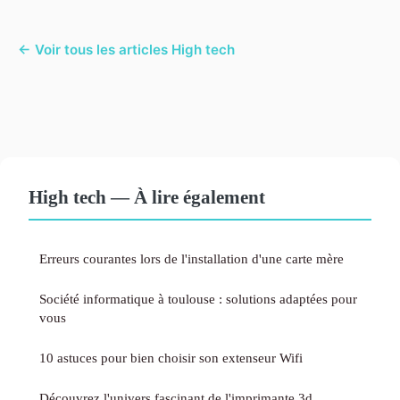
← Voir tous les articles High tech
High tech — À lire également
Erreurs courantes lors de l'installation d'une carte mère
Société informatique à toulouse : solutions adaptées pour
vous
10 astuces pour bien choisir son extenseur Wifi
Découvrez l'univers fascinant de l'imprimante 3d