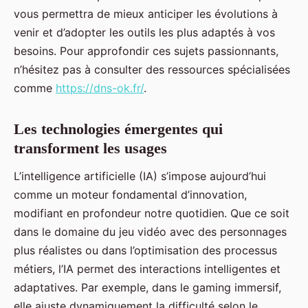
vous permettra de mieux anticiper les évolutions à
venir et d’adopter les outils les plus adaptés à vos
besoins. Pour approfondir ces sujets passionnants,
n’hésitez pas à consulter des ressources spécialisées
comme
https://dns-ok.fr/
.
Les technologies émergentes qui
transforment les usages
L’intelligence artificielle (IA) s’impose aujourd’hui
comme un moteur fondamental d’innovation,
modifiant en profondeur notre quotidien. Que ce soit
dans le domaine du jeu vidéo avec des personnages
plus réalistes ou dans l’optimisation des processus
métiers, l’IA permet des interactions intelligentes et
adaptatives. Par exemple, dans le gaming immersif,
elle ajuste dynamiquement la difficulté selon le