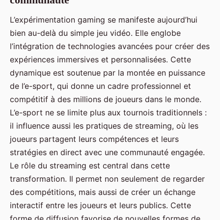
L’expérimentation gaming se manifeste aujourd’hui
bien au-delà du simple jeu vidéo. Elle englobe
l’intégration de technologies avancées pour créer des
expériences immersives et personnalisées. Cette
dynamique est soutenue par la montée en puissance
de l’e-sport, qui donne un cadre professionnel et
compétitif à des millions de joueurs dans le monde.
L’e-sport ne se limite plus aux tournois traditionnels :
il influence aussi les pratiques de streaming, où les
joueurs partagent leurs compétences et leurs
stratégies en direct avec une communauté engagée.
Le rôle du streaming est central dans cette
transformation. Il permet non seulement de regarder
des compétitions, mais aussi de créer un échange
interactif entre les joueurs et leurs publics. Cette
forme de diffusion favorise de nouvelles formes de