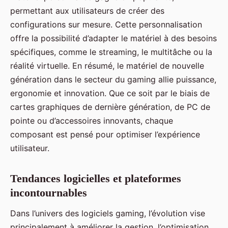
permettant aux utilisateurs de créer des
configurations sur mesure. Cette personnalisation
offre la possibilité d’adapter le matériel à des besoins
spécifiques, comme le streaming, le multitâche ou la
réalité virtuelle. En résumé, le matériel de nouvelle
génération dans le secteur du gaming allie puissance,
ergonomie et innovation. Que ce soit par le biais de
cartes graphiques de dernière génération, de PC de
pointe ou d’accessoires innovants, chaque
composant est pensé pour optimiser l’expérience
utilisateur.
Tendances logicielles et plateformes
incontournables
Dans l’univers des logiciels gaming, l’évolution vise
principalement à améliorer la gestion, l’optimisation