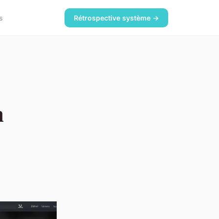
s
Rétrospective système →
n