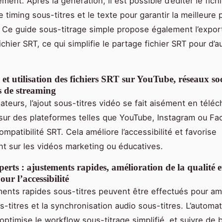
ment. Après la génération, il est possible d’éditer le fich
e timing sous-titres et le texte pour garantir la meilleure 
. Ce guide sous-titrage simple propose également l’expor
ichier SRT, ce qui simplifie le partage fichier SRT pour d’a
 et utilisation des fichiers SRT sur YouTube, réseaux so
s de streaming
ateurs, l’ajout sous-titres vidéo se fait aisément en télé
 sur des plateformes telles que YouTube, Instagram ou F
ompatibilité SRT. Cela améliore l’accessibilité et favorise
t sur les vidéos marketing ou éducatives.
perts : ajustements rapides, amélioration de la qualité e
our l’accessibilité
ents rapides sous-titres peuvent être effectués pour amé
ous-titres et la synchronisation audio sous-titres. L’automa
 optimise le workflow sous-titrage simplifié, et suivre de