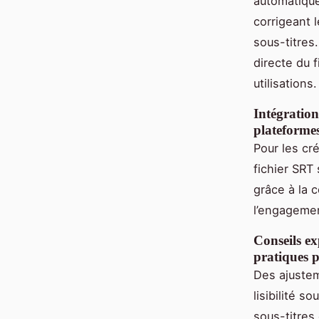
automatique
corrigeant l
sous-titres
directe du f
utilisations.
Intégration
plateforme
Pour les cré
fichier SRT
grâce à la c
l’engagemen
Conseils ex
pratiques p
Des ajustem
lisibilité s
sous-titres