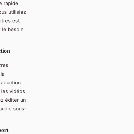
e rapide
us utilisiez
itres est
t le besoin
ction
tres
la
raduction
 les vidéos
ez éditer un
 audio sous-
port