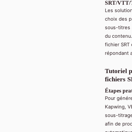
SRT/VTT/
Les soluti
choix des po
sous-titres 
du contenu. 
fichier SRT
répondant a
Tutoriel 
fichiers 
Étapes prat
Pour génére
Kapwing, VEE
sous-titrage
afin de pro