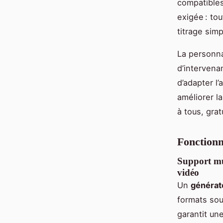
compatibles
exigée : to
titrage simpl
La personna
d’intervena
d’adapter l’
améliorer l
à tous, gra
Fonctionn
Support mul
vidéo
Un
générat
formats sou
garantit une