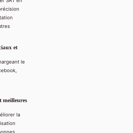
ier SRT en
précision
tation
utres
ciaux et
chargeant le
acebook,
t meilleures
liorer la
tisation
 bonnes