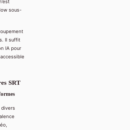
n’est
flow sous-
egroupement
Il suffit
on IA pour
 accessible
tres SRT
eformes
 divers
valence
déo,