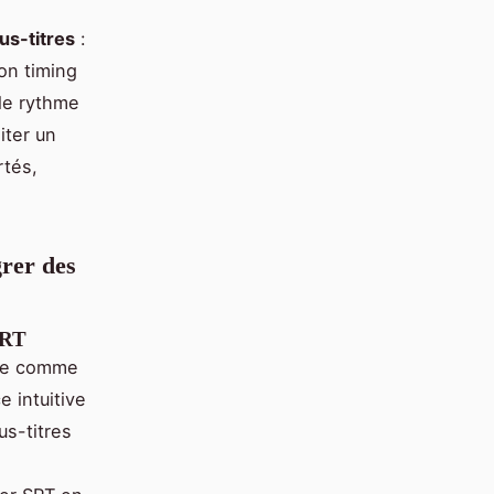
us-titres
:
ion timing
 le rythme
iter un
rtés,
grer des
SRT
que comme
e intuitive
us-titres