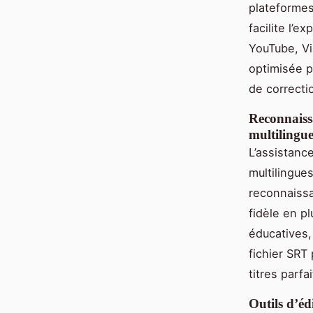
plateformes
facilite l’e
YouTube, Vi
optimisée p
de correcti
Reconnaissa
multilingu
L’assistanc
multilingue
reconnaissa
fidèle en p
éducatives,
fichier SRT
titres parfai
Outils d’éd