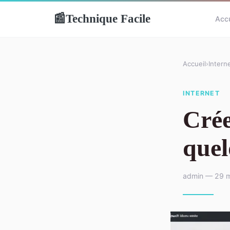
Technique Facile
📰
Accu
Accueil
›
Intern
INTERNET
Crée
quel
admin — 29 m