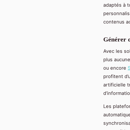
adaptés à t
personnalis
contenus ac
Générer d
Avec les sol
plus aucun
ou encore
S
profitent d’
artificielle
d’informati
Les platefo
automatique
synchronisat