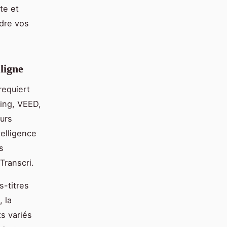
te et
dre vos
ligne
requiert
ing, VEED,
eurs
telligence
s
Transcri.
-titres
 la
ts variés