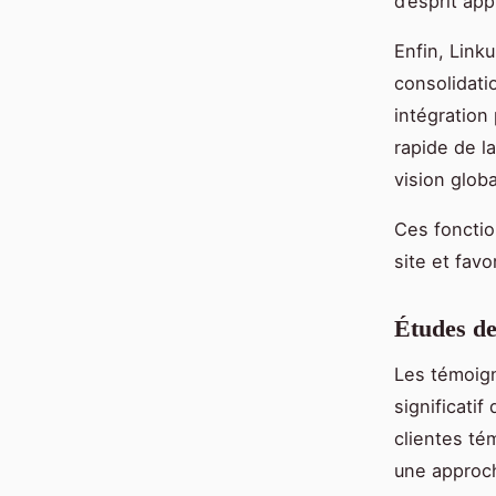
d’esprit ap
Enfin, Linku
consolidati
intégration
rapide de l
vision globa
Ces fonctio
site et fav
Études de
Les témoign
significatif
clientes tém
une approch