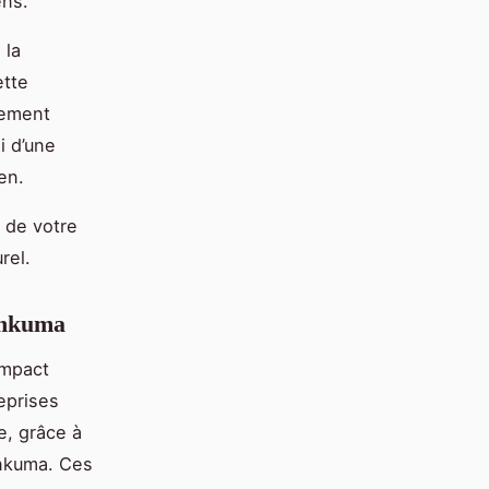
ens.
 la
ette
tement
i d’une
en.
é de votre
rel.
Linkuma
impact
reprises
e, grâce à
inkuma. Ces