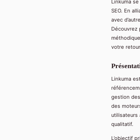
Linkuma se 
SEO. En alli
avec d’autr
Découvrez p
méthodique 
votre retou
Présentat
Linkuma est
référenceme
gestion des
des moteurs
utilisateurs 
qualitatif.
L’objectif 