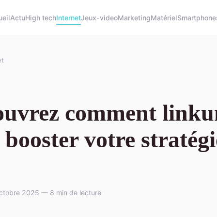
eil
Actu
High tech
Internet
Jeux-video
Marketing
Matériel
Smartphone
et
ouvrez comment link
 booster votre stratégi
ctobre 2025 — 8 min de lecture