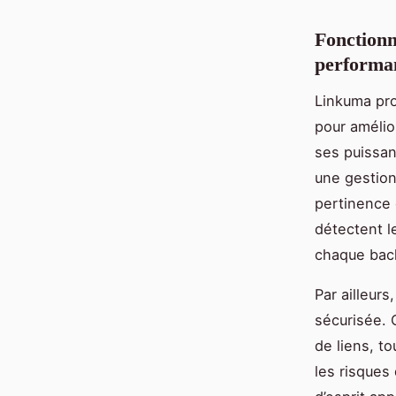
Fonctionn
performa
Linkuma pr
pour amélio
ses puissan
une gestion 
pertinence d
détectent l
chaque back
Par ailleur
sécurisée. 
de liens, t
les risques 