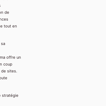
s
ion de
ences
te tout en
 sa
ma offre un
un coup
 de sites.
oute
 stratégie