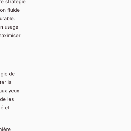
e stratégie
on fluide
urable.
on usage
maximiser
égie de
ter la
 aux yeux
ide les
lé et
nière