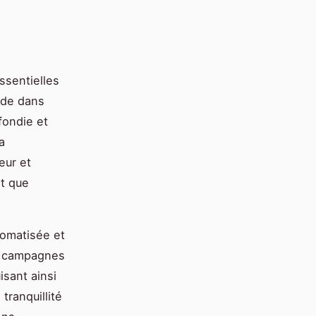
sentielles
side dans
fondie et
a
eur et
it que
tomatisée et
es campagnes
isant ainsi
tranquillité