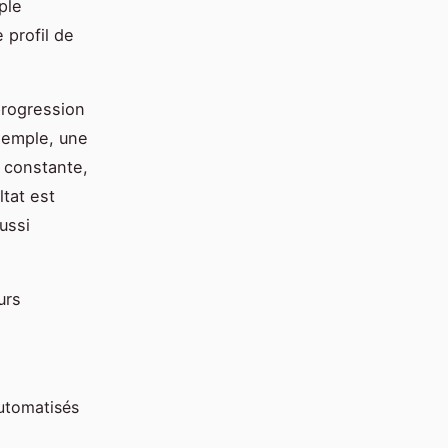
ple
 profil de
progression
xemple, une
n constante,
tat est
ussi
urs
utomatisés