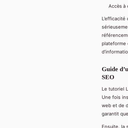
Accès à d
L’efficacit
sérieusemen
référenceme
plateforme 
d’informatio
Guide d’u
SEO
Le tutoriel
Une fois ins
web et de d
garantit que
Ensuite, la