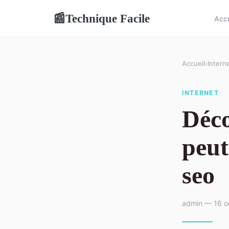
Technique Facile
📰
Accu
Accueil
›
Intern
INTERNET
Déc
peut
seo
admin — 16 o