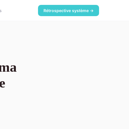
s
Rétrospective système →
uma
e