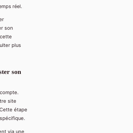
emps réel.
er
er son
cette
ulter plus
ster son
u compte.
tre site
 Cette étape
 spécifique.
ent via une