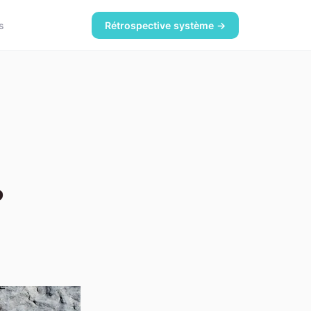
s
Rétrospective système →
:
?