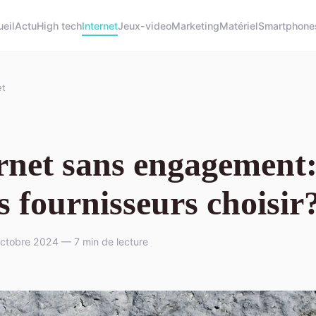
eil
Actu
High tech
Internet
Jeux-video
Marketing
Matériel
Smartphone
et
rnet sans engagement
s fournisseurs choisir
ctobre 2024 — 7 min de lecture