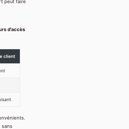
t peut faire
urs d'accès
e client
ent
aisant
onvénients.
n sans