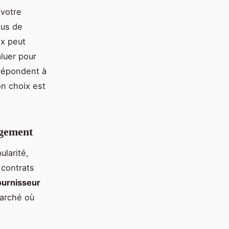
 votre
lus de
ix peut
luer pour
 répondent à
on choix est
agement
larité,
 contrats
ournisseur
marché où