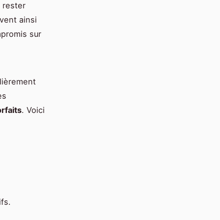
 rester
vent ainsi
promis sur
lièrement
es
orfaits
. Voici
fs.