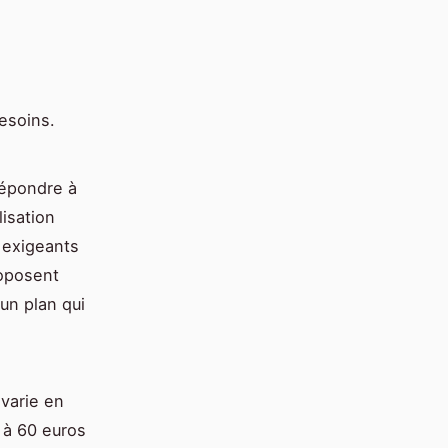
esoins.
répondre à
lisation
 exigeants
oposent
 un plan qui
varie en
0 à 60 euros