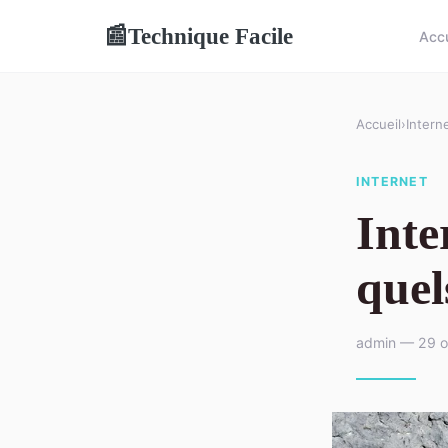
Technique Facile
📰
Accu
Accueil
›
Intern
INTERNET
Inte
quel
admin — 29 o