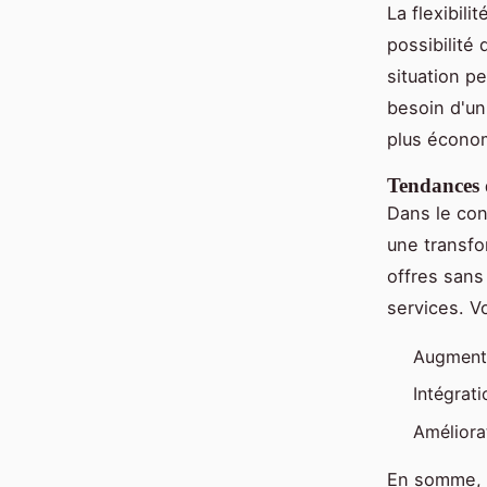
La flexibil
possibilité
situation p
besoin d'un
plus écono
Tendances 
Dans le con
une transfo
offres sans
services. V
Augmenta
Intégrat
Améliora
En somme, 