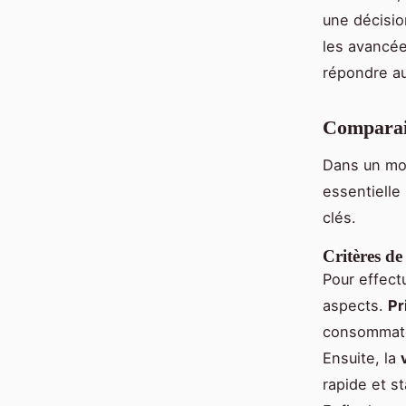
une décisio
les avancé
répondre au
Comparais
Dans un mond
essentielle
clés.
Critères d
Pour effec
aspects.
Pr
consommateu
Ensuite, la
rapide et s