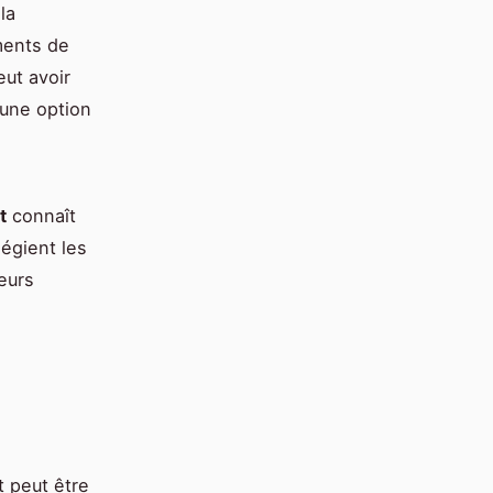
la
ments de
eut avoir
 une option
t
connaît
égient les
eurs
 peut être