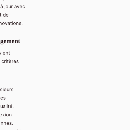
 à jour avec
t de
novations.
agement
ient
 critères
usieurs
Les
ualité.
exion
ennes.