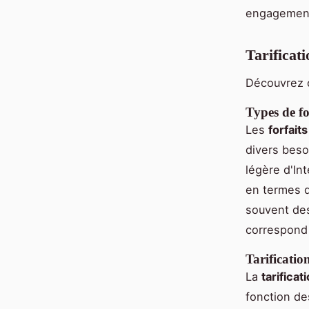
engagement 
Tarificati
Découvrez 
Types de f
Les
forfait
divers beso
légère d'In
en termes 
souvent d
correspond
Tarificatio
La
tarificat
fonction de