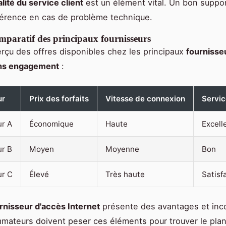
lité du service client
est un élément vital. Un bon suppor
fférence en cas de problème technique.
mparatif des principaux fournisseurs
erçu des offres disponibles chez les principaux
fournisse
ans engagement
:
ur
Prix des forfaits
Vitesse de connexion
Servic
ur A
Économique
Haute
Excell
ur B
Moyen
Moyenne
Bon
ur C
Élevé
Très haute
Satisf
rnisseur d'accès Internet
présente des avantages et inc
ateurs doivent peser ces éléments pour trouver le pla