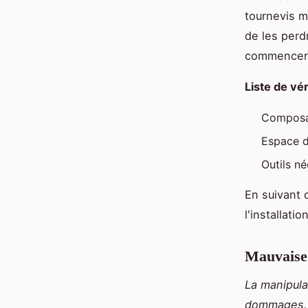
tournevis m
de les perd
commencer. 
Liste de vér
Composa
Espace d
Outils né
En suivant 
l'installati
Mauvaise
La manipula
dommages.