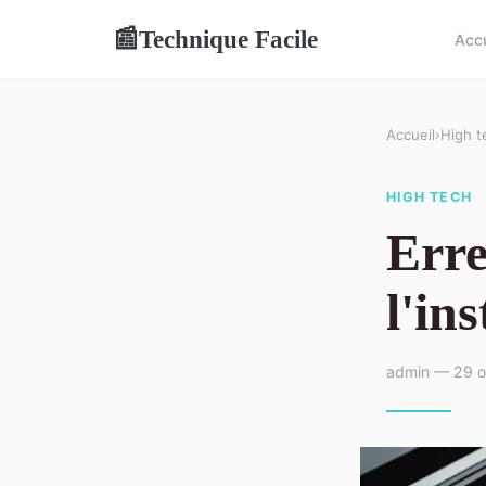
Technique Facile
📰
Accu
Accueil
›
High t
HIGH TECH
Erre
l'in
admin — 29 o