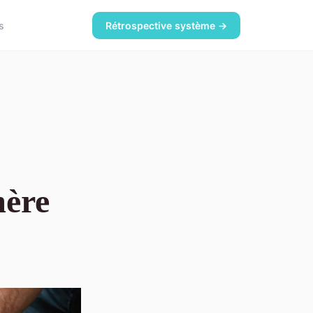
s
Rétrospective système →
mère