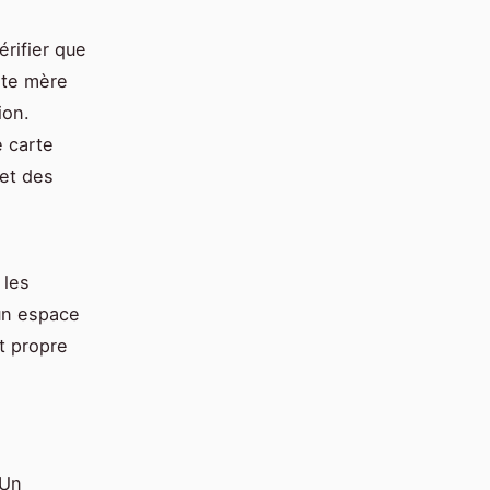
vérifier que
rte mère
ion.
 carte
 et des
 les
 un espace
t propre
 Un