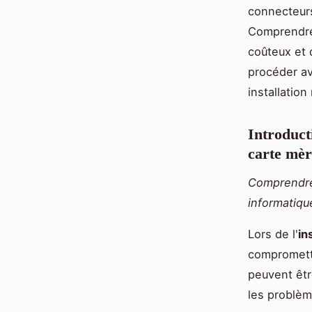
connecteurs
Comprendre
coûteux et 
procéder av
installation
Introduct
carte mèr
Comprendre 
informatiqu
Lors de l'
in
comprometta
peuvent êtr
les problèm