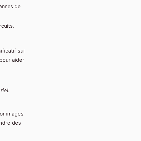
pannes de
cuits.
ficatif sur
pour aider
riel.
s dommages
endre des