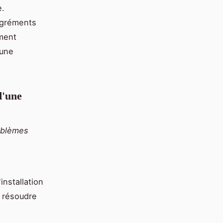
e.
agréments
mment
 une
d'une
oblèmes
nstallation
e résoudre