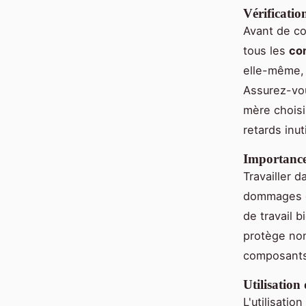
Vérificatio
Avant de c
tous les
co
elle-même, 
Assurez-vo
mère choisi
retards inut
Importance
Travailler 
dommages ca
de travail 
protège non
composants
Utilisation
L'utilisation