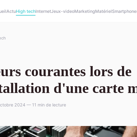
eil
Actu
High tech
Internet
Jeux-video
Marketing
Matériel
Smartphone
ech
urs courantes lors de
stallation d'une carte 
ctobre 2024 — 11 min de lecture