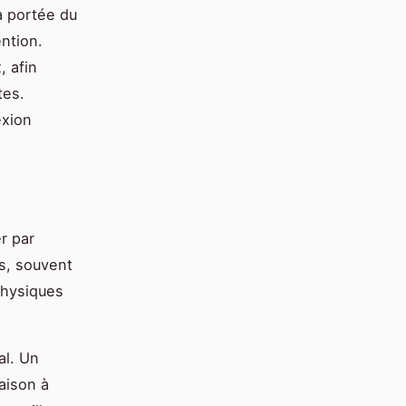
a portée du
ntion.
, afin
tes.
exion
r par
s, souvent
physiques
al. Un
aison à