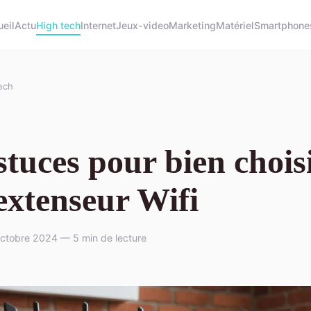
eil
Actu
High tech
Internet
Jeux-video
Marketing
Matériel
Smartphone
ech
stuces pour bien chois
extenseur Wifi
ctobre 2024 — 5 min de lecture