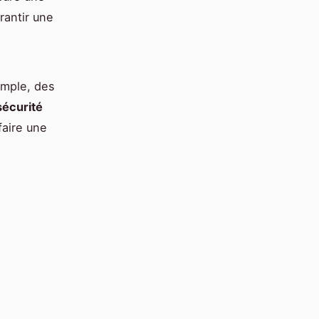
rantir une
emple, des
sécurité
faire une