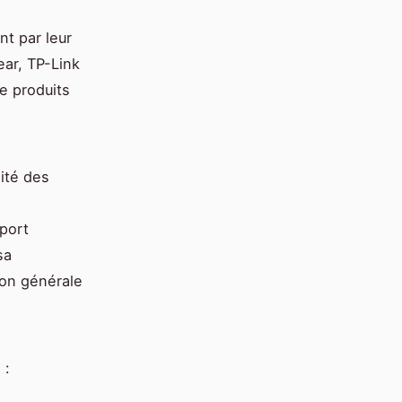
nt par leur
ear, TP-Link
e produits
lité des
pport
sa
ion générale
 :