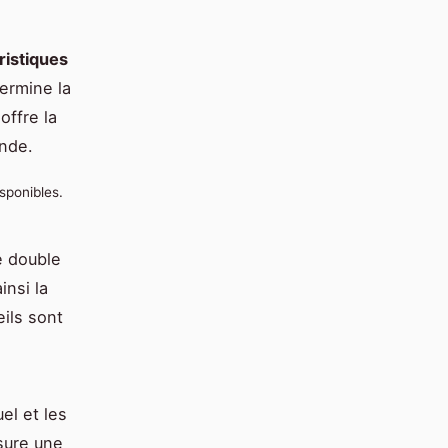
ristiques
termine la
offre la
nde.
sponibles.
e double
insi la
eils sont
el et les
sure une