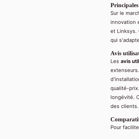
Principale
Sur le mar
innovation e
et Linksys.
qui s'adapt
Avis utilisa
Les
avis uti
extenseurs.
d'installat
qualité-pri
longévité. 
des clients.
Comparatif
Pour facilit