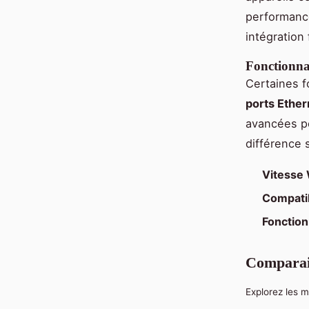
performance
intégration 
Fonctionna
Certaines f
ports Ether
avancées po
différence s
Vitesse 
Compatib
Fonction
Comparai
Explorez les m