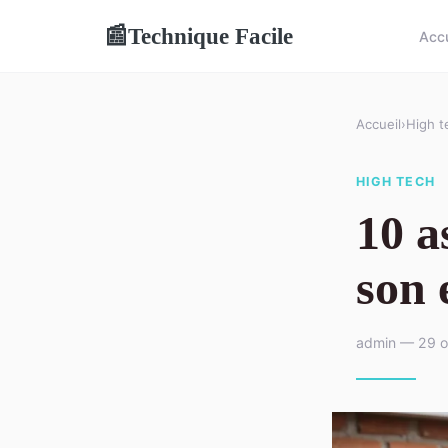
Technique Facile
📰
Accu
Accueil
›
High t
HIGH TECH
10 a
son 
admin — 29 o