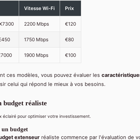
Vitesse Wi-Fi
Prix
EX7300
2200 Mbps
€120
E450
1750 Mbps
€80
E7000
1900 Mbps
€100
nt ces modèles, vous pouvez évaluer les
caractéristique
isir celui qui répond le mieux à vos besoins.
n budget réaliste
x éclairé pour optimiser votre investissement.
 un budget
udget extenseur
réaliste commence par l'évaluation de v