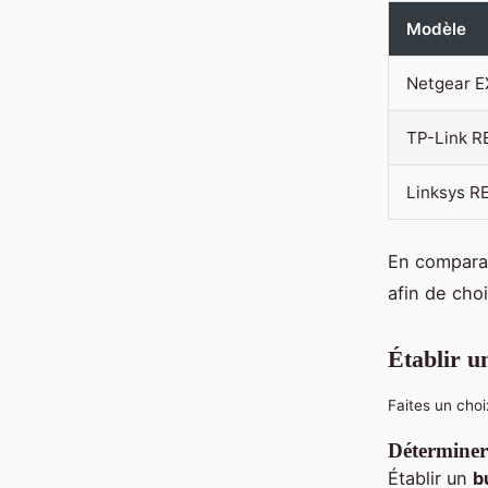
Modèle
Netgear 
TP-Link R
Linksys R
En compara
afin de cho
Établir u
Faites un choi
Déterminer
Établir un
b