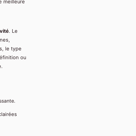
e meilleure
.
vité
. Le
nes,
s, le type
éfinition ou
e.
ssante.
lairées